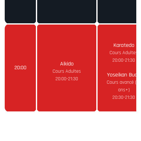
Karatedo
Cours Adultes
20:00-21:30
Aikido
20:00
Cours Adultes
Yoseikan Budo
20:00-21:30
Cours avancé (16
ans+)
20:30-21:30